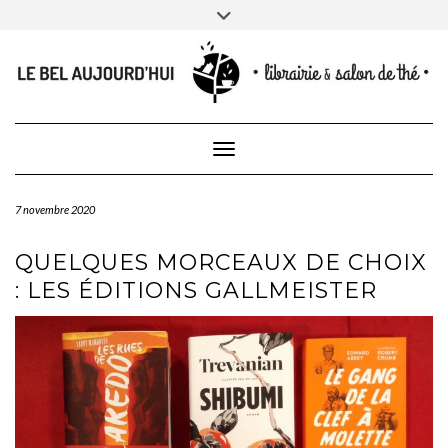
CONTACT
Skip
Toggle
NEWSLETTER
CONTACTEZ-NOUS
to
header
content
Toggle Navigation
7 novembre 2020
QUELQUES MORCEAUX DE CHOIX
: LES ÉDITIONS GALLMEISTER