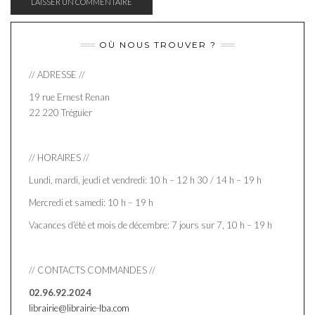
OÙ NOUS TROUVER ?
// ADRESSE //
19 rue Ernest Renan
22 220 Tréguier
// HORAIRES //
Lundi, mardi, jeudi et vendredi: 10 h – 12 h 30 / 14 h – 19 h
Mercredi et samedi: 10 h – 19 h
Vacances d’été et mois de décembre: 7 jours sur 7, 10 h – 19 h
// CONTACTS COMMANDES //
02.96.92.2024
librairie@librairie-lba.com