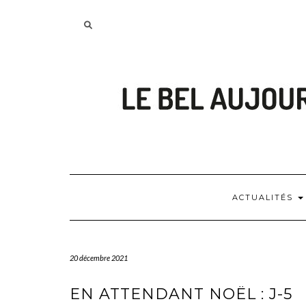
Skip
to
Searching
content
is
in
progress
ACTUALITÉS
20 décembre 2021
EN ATTENDANT NOËL : J-5