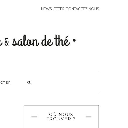
CONTACT
NEWSLETTER
CONTACTEZ-NOUS
ACTER
OÙ NOUS
TROUVER ?