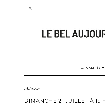
Skip
to
Searching
content
is
in
progress
ACTUALITÉS
18 juillet 2024
DIMANCHE 21 JUILLET À 15