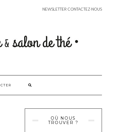
CONTACT
NEWSLETTER
CONTACTEZ-NOUS
ACTER
OÙ NOUS
TROUVER ?