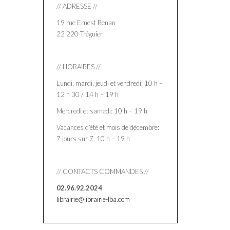
// ADRESSE //
19 rue Ernest Renan
22 220 Tréguier
// HORAIRES //
Lundi, mardi, jeudi et vendredi: 10 h –
12 h 30 / 14 h – 19 h
Mercredi et samedi: 10 h – 19 h
Vacances d’été et mois de décembre:
7 jours sur 7, 10 h – 19 h
// CONTACTS COMMANDES //
02.96.92.2024
librairie@librairie-lba.com