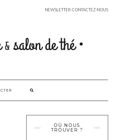
CONTACT
NEWSLETTER
CONTACTEZ-NOUS
ACTER
OÙ NOUS
TROUVER ?