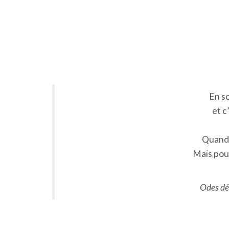
En s
et c
Quand 
Mais pour
Odes dé