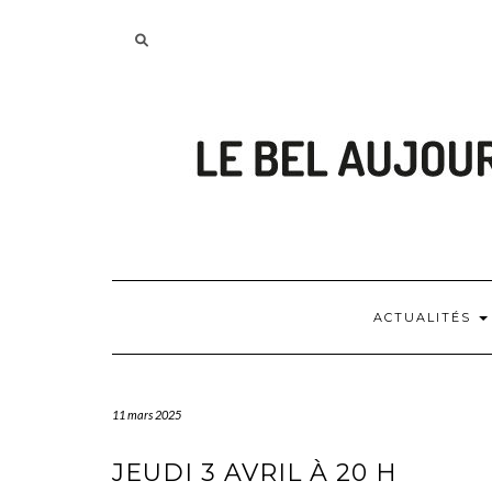
Skip
to
Searching
content
is
in
progress
ACTUALITÉS
11 mars 2025
JEUDI 3 AVRIL À 20 H