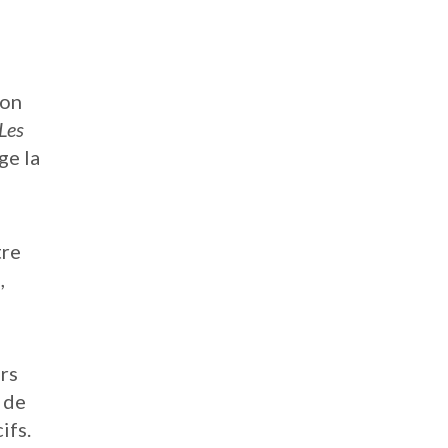
ion
Les
ge la
tre
,
ers
é de
ifs.