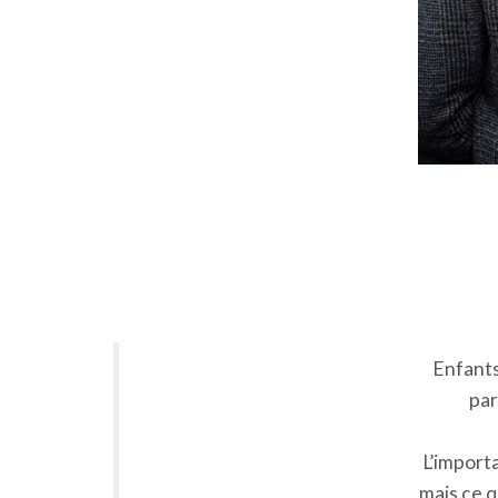
Enfants
par
L’importa
mais ce q