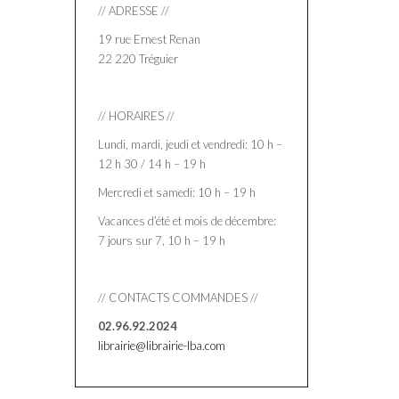
// ADRESSE //
19 rue Ernest Renan
22 220 Tréguier
// HORAIRES //
Lundi, mardi, jeudi et vendredi: 10 h –
12 h 30 / 14 h – 19 h
Mercredi et samedi: 10 h – 19 h
Vacances d’été et mois de décembre:
7 jours sur 7, 10 h – 19 h
// CONTACTS COMMANDES //
02.96.92.2024
librairie@librairie-lba.com