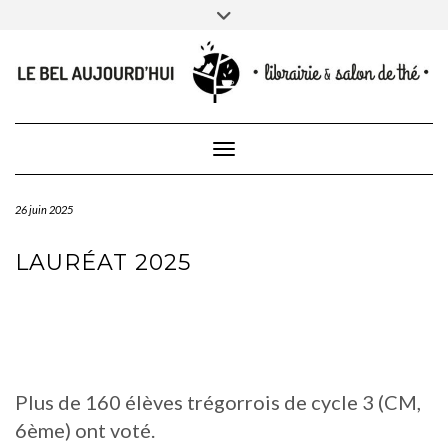
CONTACT
Skip
Toggle
NEWSLETTER
CONTACTEZ-NOUS
to
header
content
Toggle Navigation
26 juin 2025
LAURÉAT 2025
Plus de 160 élèves trégorrois de cycle 3 (CM,
6ème) ont voté.