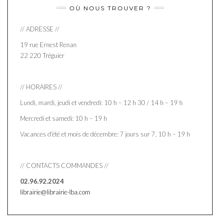
OÙ NOUS TROUVER ?
// ADRESSE //
19 rue Ernest Renan
22 220 Tréguier
// HORAIRES //
Lundi, mardi, jeudi et vendredi: 10 h – 12 h 30 / 14 h – 19 h
Mercredi et samedi: 10 h – 19 h
Vacances d’été et mois de décembre: 7 jours sur 7, 10 h – 19 h
// CONTACTS COMMANDES //
02.96.92.2024
librairie@librairie-lba.com