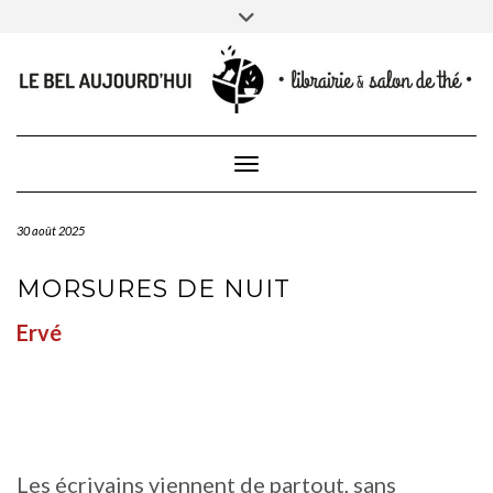
CONTACT
Skip
Toggle
NEWSLETTER
CONTACTEZ-NOUS
to
header
content
Toggle Navigation
30 août 2025
MORSURES DE NUIT
Ervé
Les écrivains viennent de partout, sans