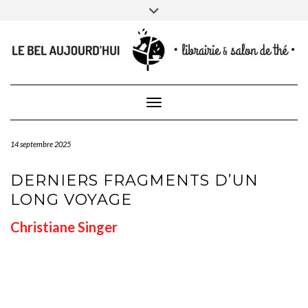
CONTACT
Skip
Toggle
NEWSLETTER
CONTACTEZ-NOUS
to
header
content
Toggle Navigation
14 septembre 2025
DERNIERS FRAGMENTS D’UN
LONG VOYAGE
Christiane Singer