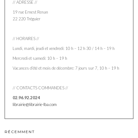
// ADRESSE //
19 rue Ernest Renan
22 220 Tréguier
// HORAIRES //
Lundi, mardi, jeudi et vendredi: 10 h – 12 h 30 / 14 h – 19 h
Mercredi et samedi: 10 h – 19 h
Vacances d’été et mois de décembre: 7 jours sur 7, 10 h – 19 h
// CONTACTS COMMANDES //
02.96.92.2024
librairie@librairie-lba.com
RÉCEMMENT