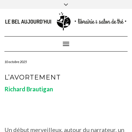
CONTACT
Skip
Toggle
NEWSLETTER
CONTACTEZ-NOUS
to
header
content
Toggle Navigation
10 octobre 2025
L’AVORTEMENT
Richard Brautigan
Un début merveilleux, autour du narrateur, un