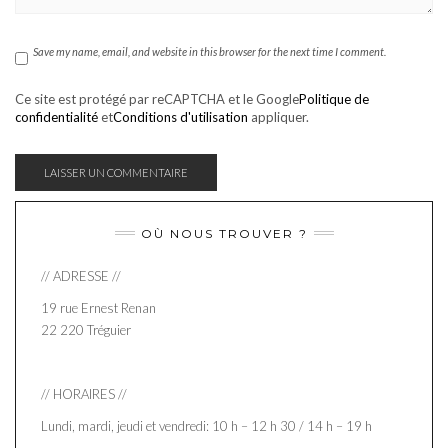
Save my name, email, and website in this browser for the next time I comment.
Ce site est protégé par reCAPTCHA et le Google
Politique de
confidentialité
et
Conditions d'utilisation
appliquer.
OÙ NOUS TROUVER ?
// ADRESSE //
19 rue Ernest Renan
22 220 Tréguier
// HORAIRES //
Lundi, mardi, jeudi et vendredi: 10 h – 12 h 30 / 14 h – 19 h