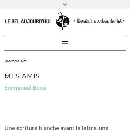
CONTACT
Skip
Toggle
NEWSLETTER
CONTACTEZ-NOUS
to
header
content
Toggle Navigation
28 octobre 2025
MES AMIS
Emmanuel Bove
Une écriture blanche avant la lettre, une