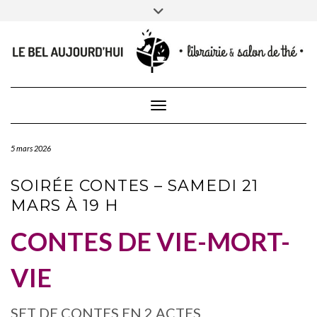
CONTACT
Skip
Toggle
NEWSLETTER
CONTACTEZ-NOUS
to
header
content
Toggle Navigation
5 mars 2026
SOIRÉE CONTES – SAMEDI 21
MARS À 19 H
CONTES DE VIE-MORT-
VIE
SET DE CONTES EN 2 ACTES