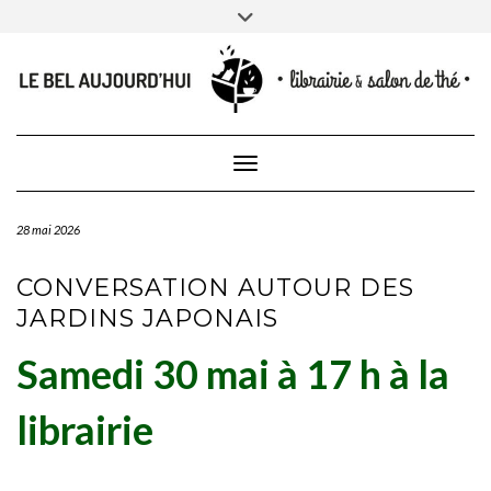
CONTACT
Skip
Toggle
NEWSLETTER
CONTACTEZ-NOUS
to
header
content
Toggle Navigation
28 mai 2026
CONVERSATION AUTOUR DES
JARDINS JAPONAIS
Samedi 30 mai à 17 h à la
librairie